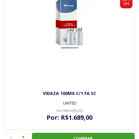
OFF
VIDAZA 100MG C/1 FA SC
UNITED
De:
R$
3.605
,00
Por:
R$
1.689
,00
COMPRAR