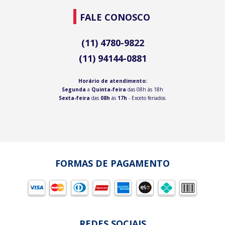
FALE CONOSCO
(11) 4780-9822
(11) 94144-0881
Horário de atendimento:
Segunda
a
Quinta-feira
das 08h às 18h
Sexta-feira
das
08h
às
17h
- Exceto feriados.
FORMAS DE PAGAMENTO
REDES SOCIAIS