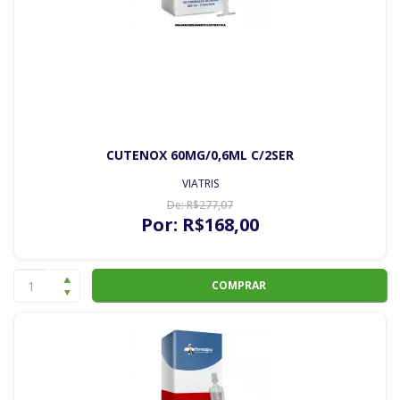
CUTENOX 60MG/0,6ML C/2SER
VIATRIS
De:
R$
277
,07
Por:
R$
168
,00
COMPRAR