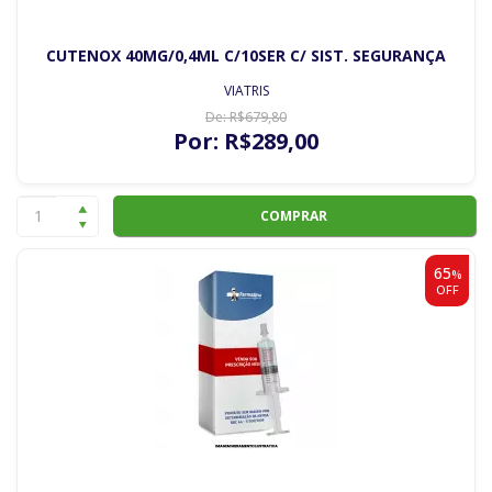
CUTENOX 40MG/0,4ML C/10SER C/ SIST. SEGURANÇA
VIATRIS
De:
R$
679
,80
Por:
R$
289
,00
COMPRAR
65
%
OFF