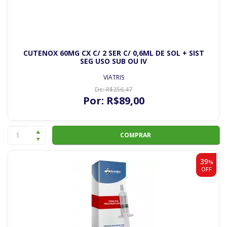
CUTENOX 60MG CX C/ 2 SER C/ 0,6ML DE SOL + SIST
SEG USO SUB OU IV
VIATRIS
De:
R$
256
,47
Por:
R$
89
,00
COMPRAR
39
%
OFF