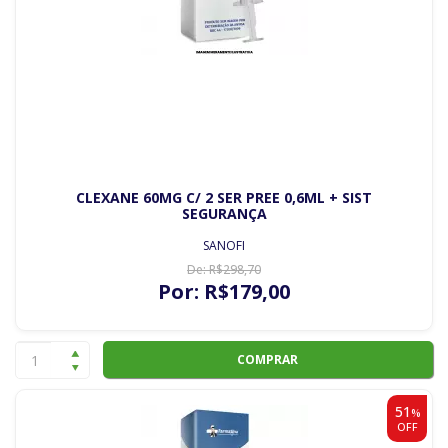
CLEXANE 60MG C/ 2 SER PREE 0,6ML + SIST
SEGURANÇA
SANOFI
De:
R$
298
,70
Por:
R$
179
,00
COMPRAR
51
%
OFF