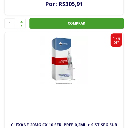
Por:
R$
305
,91
COMPRAR
17
%
OFF
CLEXANE 20MG CX 10 SER. PREE 0,2ML + SIST SEG SUB