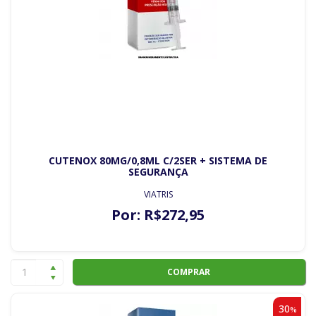
CUTENOX 80MG/0,8ML C/2SER + SISTEMA DE
SEGURANÇA
VIATRIS
Por:
R$
272
,95
COMPRAR
30
%