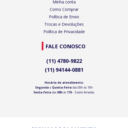
Minha conta
Como Comprar
Política de Envio
Trocas e Devoluções
Política de Privacidade
FALE CONOSCO
(11) 4780-9822
(11) 94144-0881
Horário de atendimento:
Segunda
a
Quinta-feira
das 08h às 18h
Sexta-feira
das
08h
às
17h
- Exceto feriados.