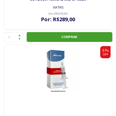
VIATRIS
De:
R$
679
,80
Por:
R$
289
,00
COMPRAR
57
%
OFF