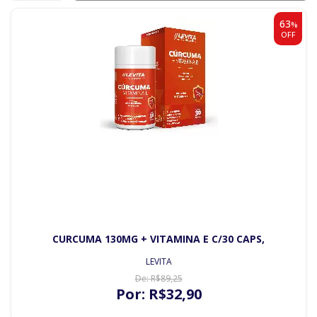
63
%
OFF
CURCUMA 130MG + VITAMINA E C/30 CAPS,
LEVITA
De:
R$
89
,25
Por:
R$
32
,90