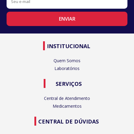
INSTITUCIONAL
Quem Somos
Laboratórios
SERVIÇOS
Central de Atendimento
Medicamentos
CENTRAL DE DÚVIDAS