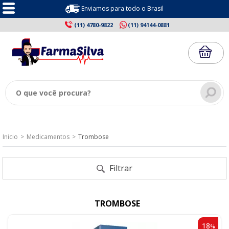
Enviamos para todo o Brasil
(11) 4780-9822
(11) 94144-0881
Inicio
Medicamentos
Trombose
Filtrar
TROMBOSE
18
%