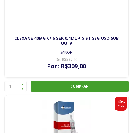
CLEXANE 40MG C/ 6 SER 0,4ML + SIST SEG USO SUB
OU IV
SANOFI
De:
R$
597
,40
Por:
R$
309
,00
COMPRAR
40
%
OFF