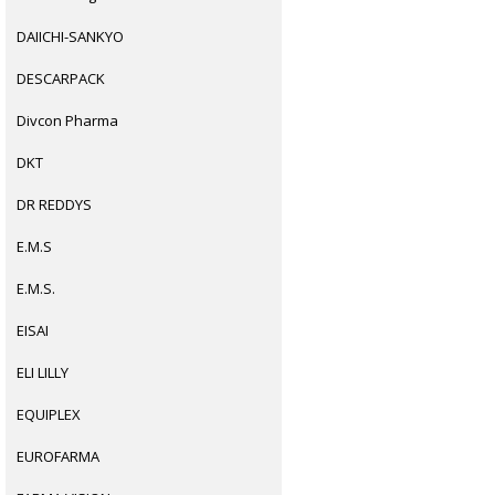
DAIICHI-SANKYO
DESCARPACK
Divcon Pharma
DKT
DR REDDYS
E.M.S
E.M.S.
EISAI
ELI LILLY
EQUIPLEX
EUROFARMA