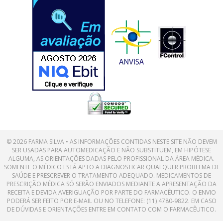
© 2026 FARMA SILVA • AS INFORMAÇÕES CONTIDAS NESTE SITE NÃO DEVEM
SER USADAS PARA AUTOMEDICAÇÃO E NÃO SUBSTITUEM, EM HIPÓTESE
ALGUMA, AS ORIENTAÇÕES DADAS PELO PROFISSIONAL DA ÁREA MÉDICA.
SOMENTE O MÉDICO ESTÁ APTO A DIAGNOSTICAR QUALQUER PROBLEMA DE
SAÚDE E PRESCREVER O TRATAMENTO ADEQUADO. MEDICAMENTOS DE
PRESCRIÇÃO MÉDICA SÓ SERÃO ENVIADOS MEDIANTE A APRESENTAÇÃO DA
RECEITA E DEVIDA AVERIGUAÇÃO POR PARTE DO FARMACÊUTICO. O ENVIO
PODERÁ SER FEITO POR E-MAIL OU NO TELEFONE: (11) 4780-9822. EM CASO
DE DÚVIDAS E ORIENTAÇÕES ENTRE EM CONTATO COM O FARMACÊUTICO.