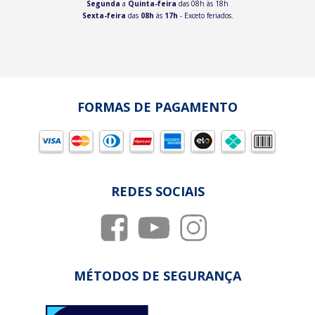
Segunda
a
Quinta-feira
das 08h às 18h
Sexta-feira
das
08h
às
17h
- Exceto feriados.
FORMAS DE PAGAMENTO
REDES SOCIAIS
MÉTODOS DE SEGURANÇA