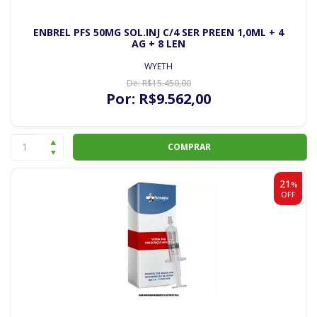
ENBREL PFS 50MG SOL.INJ C/4 SER PREEN 1,0ML + 4
AG + 8 LEN
WYETH
De:
R$
15.450
,00
Por:
R$
9.562
,00
COMPRAR
21
%
OFF