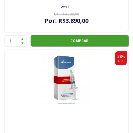
WYETH
De:
R$
4.580
,00
Por:
R$
3.890
,00
COMPRAR
38
%
OFF