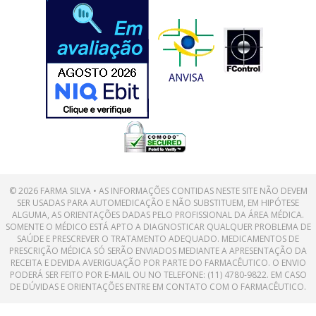
© 2026 FARMA SILVA • AS INFORMAÇÕES CONTIDAS NESTE SITE NÃO DEVEM
SER USADAS PARA AUTOMEDICAÇÃO E NÃO SUBSTITUEM, EM HIPÓTESE
ALGUMA, AS ORIENTAÇÕES DADAS PELO PROFISSIONAL DA ÁREA MÉDICA.
SOMENTE O MÉDICO ESTÁ APTO A DIAGNOSTICAR QUALQUER PROBLEMA DE
SAÚDE E PRESCREVER O TRATAMENTO ADEQUADO. MEDICAMENTOS DE
PRESCRIÇÃO MÉDICA SÓ SERÃO ENVIADOS MEDIANTE A APRESENTAÇÃO DA
RECEITA E DEVIDA AVERIGUAÇÃO POR PARTE DO FARMACÊUTICO. O ENVIO
PODERÁ SER FEITO POR E-MAIL OU NO TELEFONE: (11) 4780-9822. EM CASO
DE DÚVIDAS E ORIENTAÇÕES ENTRE EM CONTATO COM O FARMACÊUTICO.