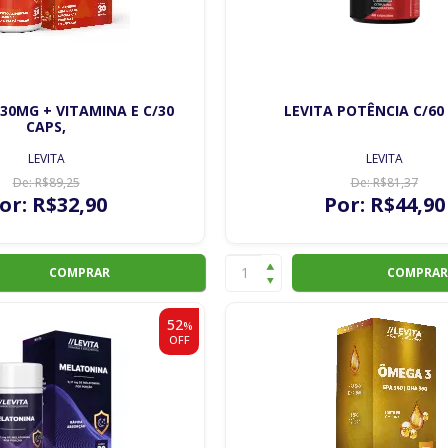
30MG + VITAMINA E C/30
LEVITA POTÊNCIA C/60
CAPS,
LEVITA
LEVITA
De:
R$
89
,25
De:
R$
81
,37
or:
R$
32
,90
Por:
R$
44
,90
COMPRAR
COMPRAR
52
%
OFF