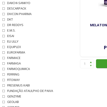
DAIICHI-SANKYO
DESCARPACK
DIVCON PHARMA
DKT
DR REDDYS
MELATONI
E.M.S.
EISAI
ELI LILLY
P
EQUIPLEX
EUROFARMA
FARMACE
FARMASA
FARMOQUIMICA
FERRING
FITOWAY
FRESENIUS KABI
FUNDAÇÃO ATAULPHO DE PAIVA
GENZYME
GEOLAB