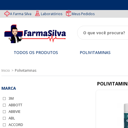
A Farma Silva
Laboratórios
Meus Pedidos
TODOS OS PRODUTOS
POLIVITAMINAS
TODOS
Medicamentos
Especiais
Ofertas
Imunidade
Inicio
OS
Polivitaminas
PRODUTOS
Genéricos
Tipos
Beleza
Performance
de
POLIVITAMIN
Polivitaminas
Medicamentos
MARCA
3M
ABBOTT
ABBVIE
ABL
ACCORD