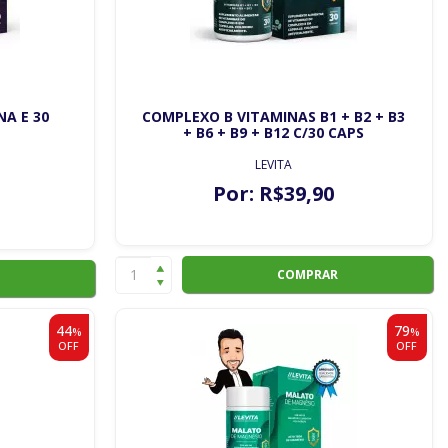
NA E 30
COMPLEXO B VITAMINAS B1 + B2 + B3
+ B6 + B9 + B12 C/30 CAPS
LEVITA
Por:
R$
39
,90
COMPRAR
44
79
%
%
OFF
OFF