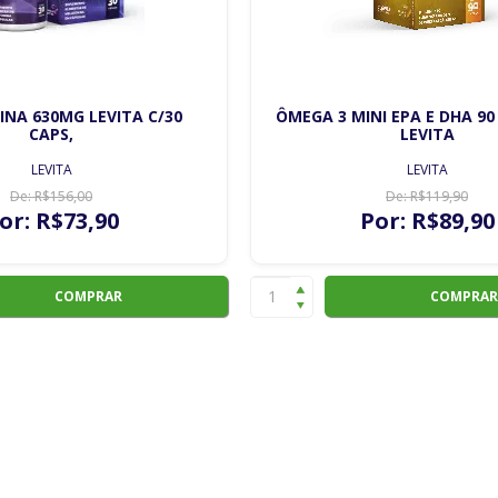
NA 630MG LEVITA C/30
ÔMEGA 3 MINI EPA E DHA 9
CAPS,
LEVITA
LEVITA
LEVITA
De:
R$
156
,00
De:
R$
119
,90
or:
R$
73
,90
Por:
R$
89
,90
COMPRAR
COMPRAR