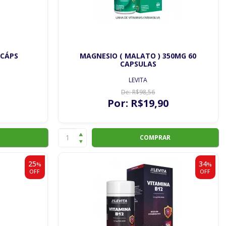
 CÁPS
MAGNESIO ( MALATO ) 350MG 60
CAPSULAS
LEVITA
De:
R$
98
,56
Por:
R$
19
,90
COMPRAR
25
34
%
%
OFF
OFF