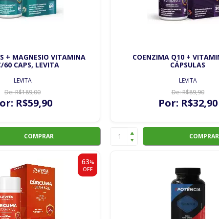
US + MAGNESIO VITAMINA
COENZIMA Q10 + VITAMI
C/60 CAPS, LEVITA
CÁPSULAS
LEVITA
LEVITA
De:
R$
189
,00
De:
R$
89
,90
or:
R$
59
,90
Por:
R$
32
,90
COMPRAR
COMPRAR
63
%
OFF