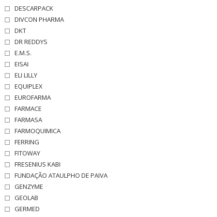
DESCARPACK
DIVCON PHARMA
DKT
DR REDDYS
E.M.S.
EISAI
ELI LILLY
EQUIPLEX
EUROFARMA
FARMACE
FARMASA
FARMOQUIMICA
FERRING
FITOWAY
FRESENIUS KABI
FUNDAÇÃO ATAULPHO DE PAIVA
GENZYME
GEOLAB
GERMED