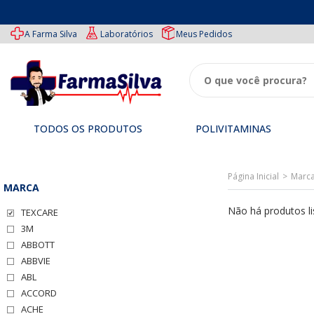
A Farma Silva
Laboratórios
Meus Pedidos
TODOS OS PRODUTOS
POLIVITAMINAS
TODOS
Medicamentos
Especiais
Ofertas
Imunidade
OS
Página Inicial
Marc
PRODUTOS
MARCA
Genéricos
Tipos
Beleza
Performance
de
Não há produtos li
TEXCARE
Polivitaminas
Medicamentos
3M
ABBOTT
ABBVIE
ABL
ACCORD
ACHE