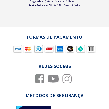
Segunda
a
Quinta-feira
das 08h às 18h
Sexta-feira
das
08h
às
17h
- Exceto feriados.
FORMAS DE PAGAMENTO
REDES SOCIAIS
MÉTODOS DE SEGURANÇA