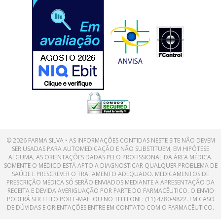
© 2026 FARMA SILVA • AS INFORMAÇÕES CONTIDAS NESTE SITE NÃO DEVEM
SER USADAS PARA AUTOMEDICAÇÃO E NÃO SUBSTITUEM, EM HIPÓTESE
ALGUMA, AS ORIENTAÇÕES DADAS PELO PROFISSIONAL DA ÁREA MÉDICA.
SOMENTE O MÉDICO ESTÁ APTO A DIAGNOSTICAR QUALQUER PROBLEMA DE
SAÚDE E PRESCREVER O TRATAMENTO ADEQUADO. MEDICAMENTOS DE
PRESCRIÇÃO MÉDICA SÓ SERÃO ENVIADOS MEDIANTE A APRESENTAÇÃO DA
RECEITA E DEVIDA AVERIGUAÇÃO POR PARTE DO FARMACÊUTICO. O ENVIO
PODERÁ SER FEITO POR E-MAIL OU NO TELEFONE: (11) 4780-9822. EM CASO
DE DÚVIDAS E ORIENTAÇÕES ENTRE EM CONTATO COM O FARMACÊUTICO.