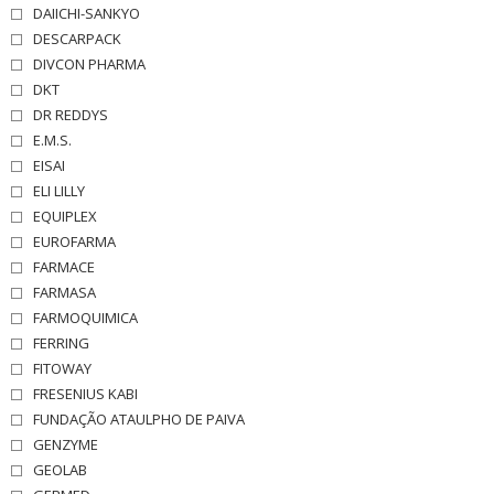
DAIICHI-SANKYO
DESCARPACK
DIVCON PHARMA
DKT
DR REDDYS
E.M.S.
EISAI
ELI LILLY
EQUIPLEX
EUROFARMA
FARMACE
FARMASA
FARMOQUIMICA
FERRING
FITOWAY
FRESENIUS KABI
FUNDAÇÃO ATAULPHO DE PAIVA
GENZYME
GEOLAB