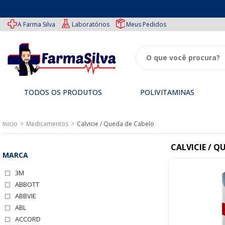
A Farma Silva
Laboratórios
Meus Pedidos
TODOS OS PRODUTOS
POLIVITAMINAS
TODOS
Medicamentos
Especiais
Ofertas
Imunidade
Inicio
OS
Medicamentos
Calvicie / Queda de Cabelo
PRODUTOS
Genéricos
Tipos
Beleza
Performance
de
CALVICIE / Q
Polivitaminas
Medicamentos
MARCA
3M
ABBOTT
ABBVIE
ABL
ACCORD