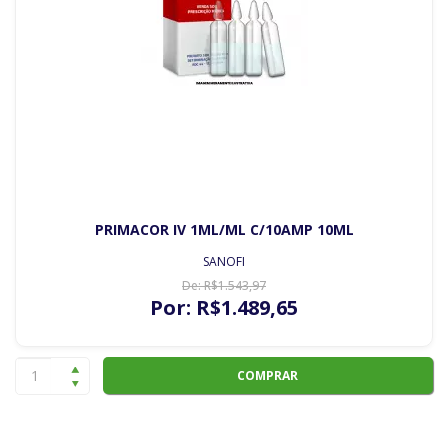
PRIMACOR IV 1ML/ML C/10AMP 10ML
SANOFI
De:
R$
1.543
,97
Por:
R$
1.489
,65
COMPRAR