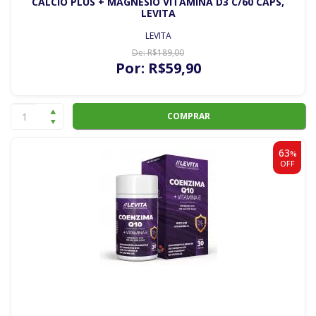
CALCIO PLUS + MAGNESIO VITAMINA D3 C/60 CAPS,
LEVITA
LEVITA
De:
R$
189
,00
Por:
R$
59
,90
COMPRAR
63
%
OFF