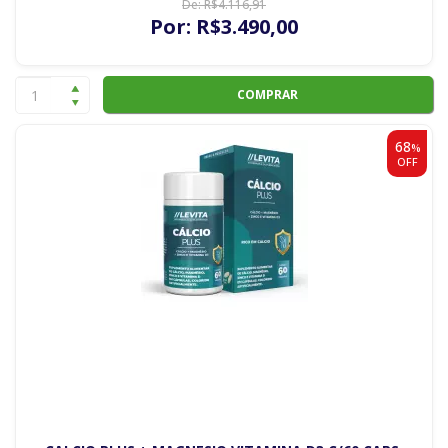
De:
R$
4.116
,91
Por:
R$
3.490
,00
COMPRAR
68
%
OFF