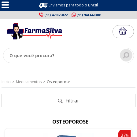
Enviamos para todo o Brasil
(11) 4780-9822
(11) 94144-0881
Inicio
Medicamentos
Osteoporose
Filtrar
OSTEOPOROSE
37
%