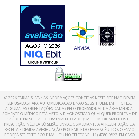
© 2026 FARMA SILVA • AS INFORMAÇÕES CONTIDAS NESTE SITE NÃO DEVEM
SER USADAS PARA AUTOMEDICAÇÃO E NÃO SUBSTITUEM, EM HIPÓTESE
ALGUMA, AS ORIENTAÇÕES DADAS PELO PROFISSIONAL DA ÁREA MÉDICA.
SOMENTE O MÉDICO ESTÁ APTO A DIAGNOSTICAR QUALQUER PROBLEMA DE
SAÚDE E PRESCREVER O TRATAMENTO ADEQUADO. MEDICAMENTOS DE
PRESCRIÇÃO MÉDICA SÓ SERÃO ENVIADOS MEDIANTE A APRESENTAÇÃO DA
RECEITA E DEVIDA AVERIGUAÇÃO POR PARTE DO FARMACÊUTICO. O ENVIO
PODERÁ SER FEITO POR E-MAIL OU NO TELEFONE: (11) 4780-9822. EM CASO