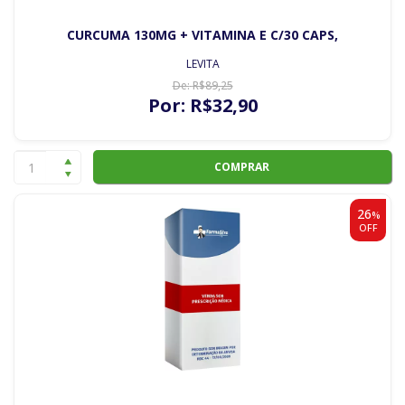
CURCUMA 130MG + VITAMINA E C/30 CAPS,
LEVITA
De:
R$
89
,25
Por:
R$
32
,90
COMPRAR
26
%
OFF