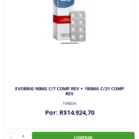
EVOBRIG 90MG C/7 COMP REV + 180MG C/21 COMP
REV
TAKEDA
Por:
R$
14.924
,70
COMPRAR