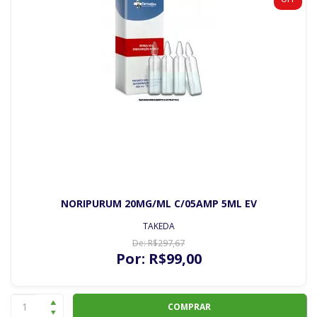
NORIPURUM 20MG/ML C/05AMP 5ML EV
TAKEDA
De:
R$
297
,67
Por:
R$
99
,00
COMPRAR