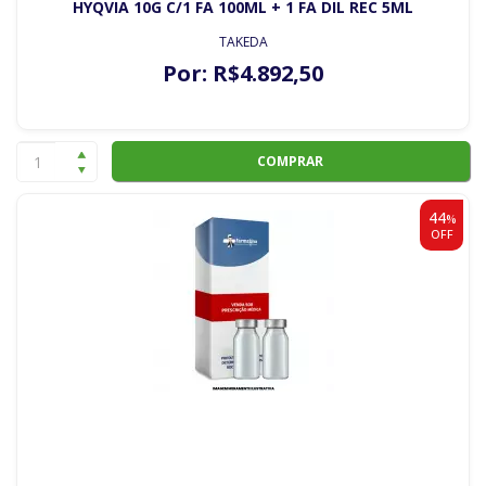
HYQVIA 10G C/1 FA 100ML + 1 FA DIL REC 5ML
TAKEDA
Por:
R$
4.892
,50
COMPRAR
44
%
OFF