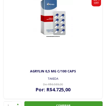
OFF
AGRYLIN 0,5 MG C/100 CAPS
TAKEDA
De:
R$
6.589
,00
Por:
R$
4.725
,00
COMPRAR