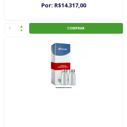
Por:
R$
14.317
,00
COMPRAR