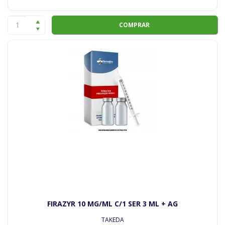
COMPRAR
FIRAZYR 10 MG/ML C/1 SER 3 ML + AG
TAKEDA