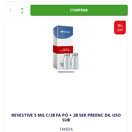
COMPRAR
9
%
OFF
REVESTIVE 5 MG C/28 FA PÓ + 28 SER PREENC DIL USO
SUB
TAKEDA