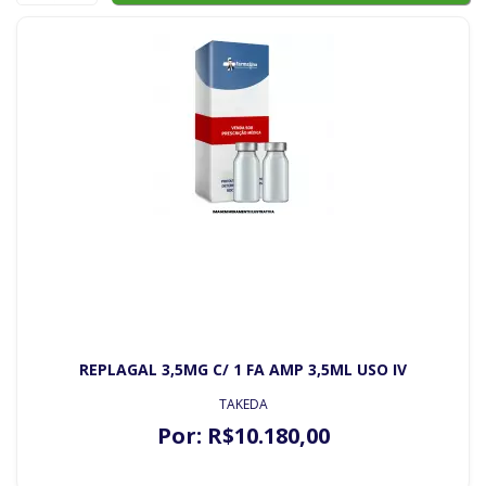
REPLAGAL 3,5MG C/ 1 FA AMP 3,5ML USO IV
TAKEDA
Por:
R$
10.180
,00