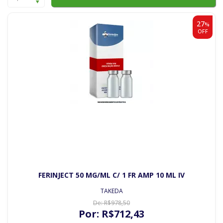
27
%
OFF
FERINJECT 50 MG/ML C/ 1 FR AMP 10 ML IV
TAKEDA
De:
R$
978
,50
Por:
R$
712
,43