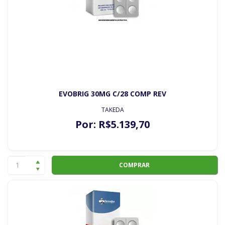
EVOBRIG 30MG C/28 COMP REV
TAKEDA
Por:
R$
5.139
,70
COMPRAR