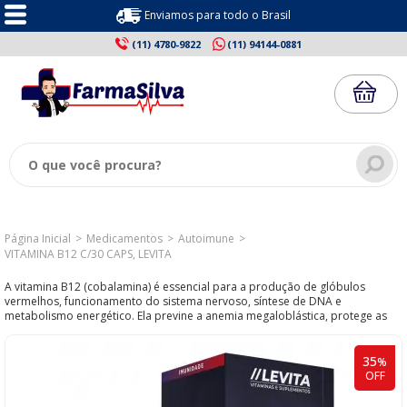
Enviamos para todo o Brasil
(11) 4780-9822
(11) 94144-0881
Página Inicial
Medicamentos
Autoimune
VITAMINA B12 C/30 CAPS, LEVITA
A vitamina B12 (cobalamina) é essencial para a produção de glóbulos
vermelhos, funcionamento do sistema nervoso, síntese de DNA e
metabolismo energético. Ela previne a anemia megaloblástica, protege as
fibras nervosas (mielina), regula o humor e auxilia na saúde cardiovascular
ao controlar a homocisteína.
Principais Funções e Benefícios:
35
%
Sistema Nervoso: Produz mielina, protegendo nervos e prevenindo
OFF
formigamentos, dormência e perda de memória.
Produção de Sangue: Formação de hemácias saudáveis, evitando a anemia