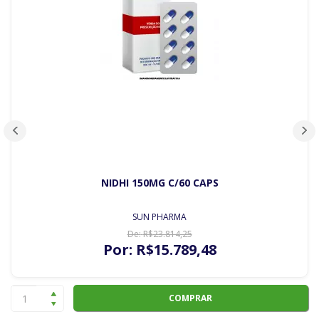
NIDHI 150MG C/60 CAPS
SUN PHARMA
De:
R$
23.814
,25
Por:
R$
15.789
,48
COMPRAR