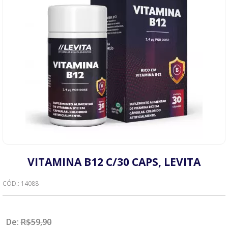
megaloblástica.
Energia e Metabolismo: Auxilia na quebra de nutrientes (carboidratos,
proteínas e gorduras) para gerar energia celular.
Saúde Mental e Cognitiva: Envolvida na síntese de neurotransmissores como
serotonina e dopamina, ajudando a prevenir depressão e déficits
cognitivos.
Gestação: Crucial para o desenvolvimento neurológico do feto.
Fontes e Suplementação:
A B12 é encontrada predominantemente em alimentos de origem animal:
carnes, fígado, peixes, ovos e laticínios. A suplementação é frequentemente
necessária para vegetarianos, veganos, idosos ou pessoas com problemas
de absorção (como gastrites ou uso de metformina). A deficiência pode
causar fadiga, tontura e neuropatias.
VITAMINA B12 C/30 CAPS, LEVITA
CÓD.: 14088
De:
R$
59,90