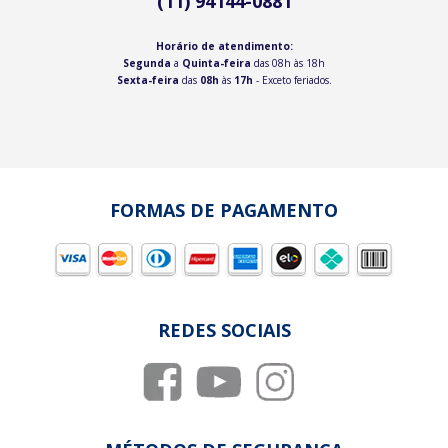
(11) 94144-0881
Horário de atendimento:
Segunda
a
Quinta-feira
das 08h às 18h
Sexta-feira
das
08h
às
17h
- Exceto feriados.
FORMAS DE PAGAMENTO
REDES SOCIAIS