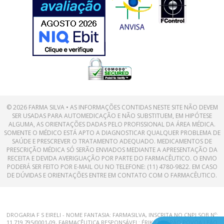
© 2026 FARMA SILVA • AS INFORMAÇÕES CONTIDAS NESTE SITE NÃO DEVEM
SER USADAS PARA AUTOMEDICAÇÃO E NÃO SUBSTITUEM, EM HIPÓTESE
ALGUMA, AS ORIENTAÇÕES DADAS PELO PROFISSIONAL DA ÁREA MÉDICA.
SOMENTE O MÉDICO ESTÁ APTO A DIAGNOSTICAR QUALQUER PROBLEMA DE
SAÚDE E PRESCREVER O TRATAMENTO ADEQUADO. MEDICAMENTOS DE
PRESCRIÇÃO MÉDICA SÓ SERÃO ENVIADOS MEDIANTE A APRESENTAÇÃO DA
RECEITA E DEVIDA AVERIGUAÇÃO POR PARTE DO FARMACÊUTICO. O ENVIO
PODERÁ SER FEITO POR E-MAIL OU NO TELEFONE: (11) 4780-9822. EM CASO
DE DÚVIDAS E ORIENTAÇÕES ENTRE EM CONTATO COM O FARMACÊUTICO.
DROGARIA F S EIRELI - NOME FANTASIA: FARMASILVA, INSCRITA NO CNPJ SOB Nº:
11.719.795/0001-09, FARMACÊUTICA RESPONSÁVEL: ÉRIKA NEGRÃO PÓVOA LEÃO