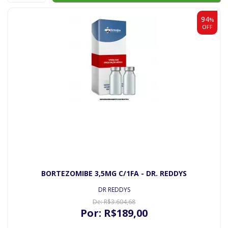
94
%
OFF
BORTEZOMIBE 3,5MG C/1FA - DR. REDDYS
DR REDDYS
De:
R$
3.604
,68
Por:
R$
189
,00