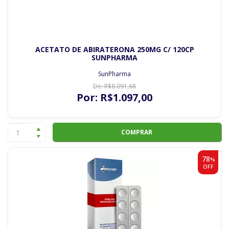
ACETATO DE ABIRATERONA 250MG C/ 120CP
SUNPHARMA
SunPharma
De:
R$
8.091
,68
Por:
R$
1.097
,00
COMPRAR
78
%
OFF