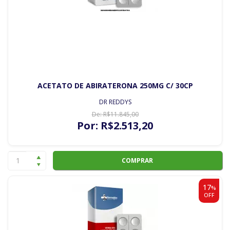
ACETATO DE ABIRATERONA 250MG C/ 30CP
DR REDDYS
De:
R$
11.845
,00
Por:
R$
2.513
,20
COMPRAR
17
%
OFF