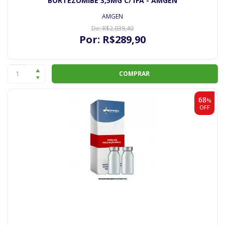
BORTEZOMIBE 3,5MG C/1FA - AMGEN
AMGEN
De:
R$
2.039
,40
Por:
R$
289
,90
COMPRAR
68
%
OFF