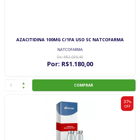
AZACITIDINA 100MG C/1FA USO SC NATCOFARMA
NATCOFARMA
De:
R$
2.039
,40
Por:
R$
1.180
,00
COMPRAR
37
%
OFF