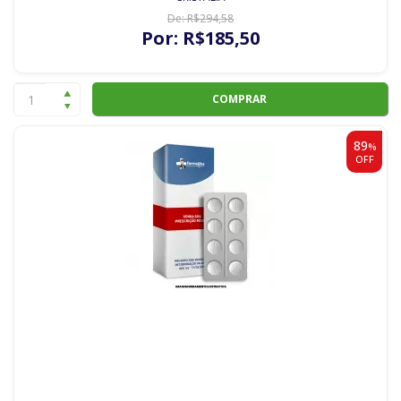
De:
R$
294
,58
Por:
R$
185
,50
COMPRAR
89
%
OFF