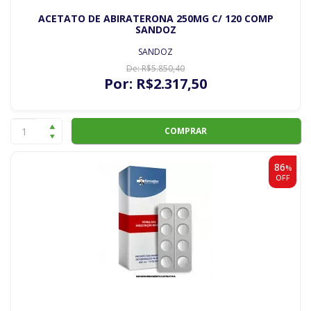
ACETATO DE ABIRATERONA 250MG C/ 120 COMP
SANDOZ
SANDOZ
De:
R$
5.850
,40
Por:
R$
2.317
,50
COMPRAR
86
%
OFF