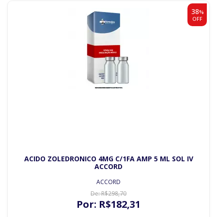
38
%
OFF
ACIDO ZOLEDRONICO 4MG C/1FA AMP 5 ML SOL IV
ACCORD
ACCORD
De:
R$
298
,70
Por:
R$
182
,31