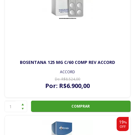
BOSENTANA 125 MG C/60 COMP REV ACCORD
ACCORD
De:
R$
8.524
,00
Por:
R$
6.900
,00
COMPRAR
19
%
OFF