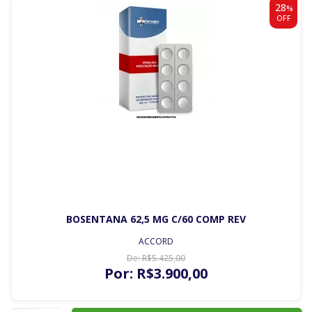
28
%
OFF
BOSENTANA 62,5 MG C/60 COMP REV
ACCORD
De:
R$
5.425
,00
Por:
R$
3.900
,00