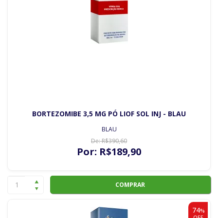
BORTEZOMIBE 3,5 MG PÓ LIOF SOL INJ - BLAU
BLAU
De:
R$
390
,60
Por:
R$
189
,90
COMPRAR
74
%
OFF