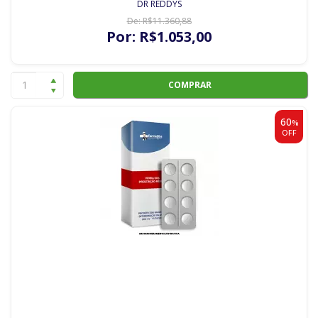
DR REDDYS
De:
R$
11.360
,88
Por:
R$
1.053
,00
COMPRAR
60
%
OFF