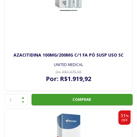
AZACITIDINA 100MG/200MG C/1 FA PÓ SUSP USO SC
UNITED MEDICAL
De:
R$
3.075
,58
Por:
R$
1.919
,92
COMPRAR
51
%
OFF