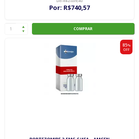
De:
R$
2.039
,40
Por:
R$
740
,57
COMPRAR
85
%
OFF