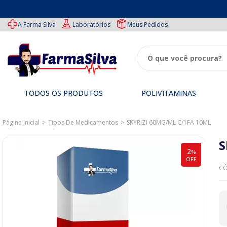
A Farma Silva
Laboratórios
Meus Pedidos
TODOS OS PRODUTOS
POLIVITAMINAS
TODOS
Medicamentos
Especiais
Ofertas
Imunidade
Página Inicial
Tipos De Medicamentos
SKYRIZI 60MG/ML C/1FA 10ML
OS
PRODUTOS
Genéricos
Tipos
Beleza
Performance
S
de
2
%
Polivitaminas
Medicamentos
OFF
CÓ