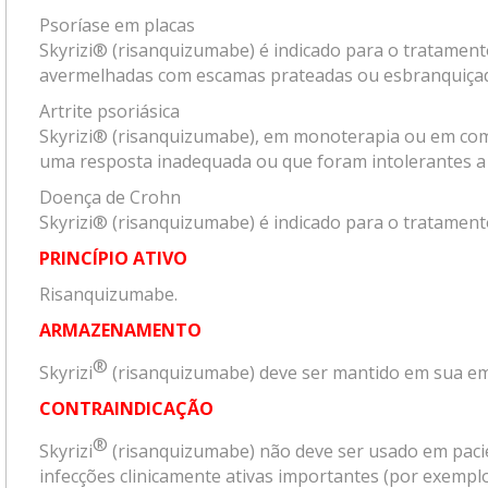
Psoríase em placas
Skyrizi® (risanquizumabe) é indicado para o tratament
avermelhadas com escamas prateadas ou esbranquiçadas
Artrite psoriásica
Skyrizi® (risanquizumabe), em monoterapia ou em comb
uma resposta inadequada ou que foram intolerantes 
Doença de Crohn
Skyrizi® (risanquizumabe) é indicado para o tratament
PRINCÍPIO ATIVO
Risanquizumabe.
ARMAZENAMENTO
®
Skyrizi
(risanquizumabe) deve ser mantido em sua emb
CONTRAINDICAÇÃO
®
Skyrizi
(risanquizumabe) não deve ser usado em paci
infecções clinicamente ativas importantes (por exemplo: