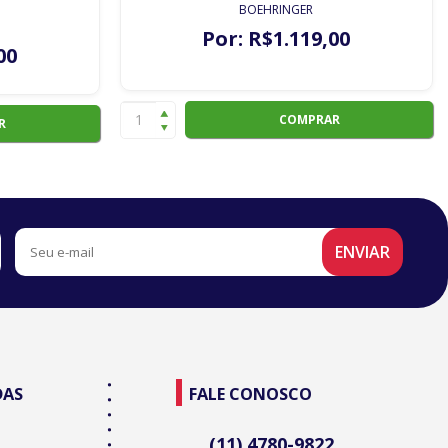
BOEHRINGER
Por:
R$
1.119
,00
00
COMPRAR
R
DAS
FALE CONOSCO
(11) 4780-9822