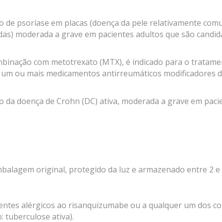
o de psoríase em placas (doença da pele relativamente comu
) moderada a grave em pacientes adultos que são candidato
inação com metotrexato (MTX), é indicado para o tratamento
a um ou mais medicamentos antirreumáticos modificadores 
o da doença de Crohn (DC) ativa, moderada a grave em pacie
alagem original, protegido da luz e armazenado entre 2 e 8
entes alérgicos ao risanquizumabe ou a qualquer um dos 
 tuberculose ativa).