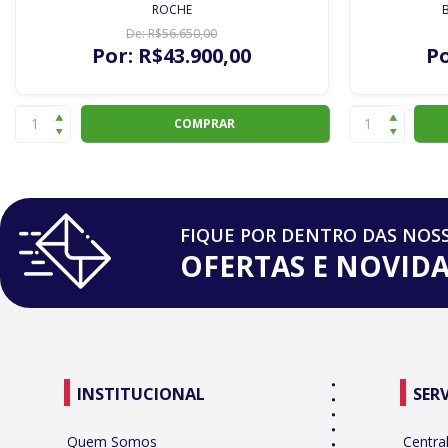
ROCHE
De:
R$
56.650
,00
Por:
R$
43.900
,00
Po
COMPRAR
FIQUE POR DENTRO DAS NOS
OFERTAS E NOVID
INSTITUCIONAL
SER
Quem Somos
Centra