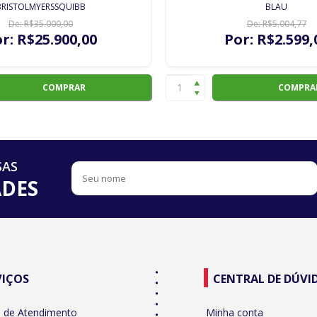
BRISTOLMYERSSQUIBB
BLAU
De:
R$
35.000
,00
De:
R$
5.004
,77
r:
R$
25.900
,00
Por:
R$
2.599
,
COMPRAR
COMPRA
SAS
ADES
VIÇOS
CENTRAL DE DÚVI
l de Atendimento
Minha conta