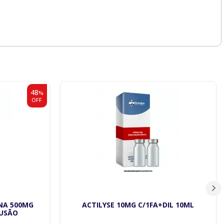
48
%
OFF
NA 500MG
ACTILYSE 10MG C/1FA+DIL 10ML
FUSÃO